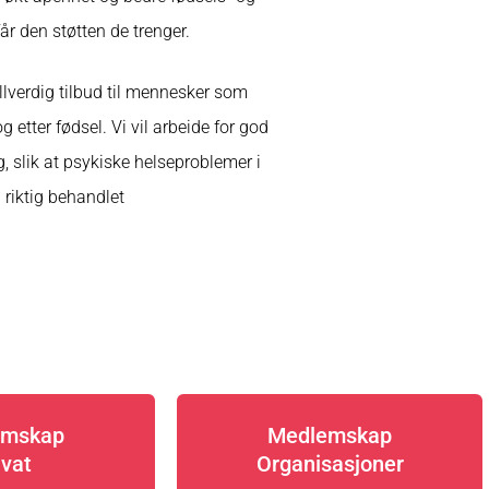
år den støtten de trenger.
llverdig tilbud til mennesker som
 etter fødsel. Vi vil arbeide for god
g, slik at psykiske helseproblemer i
g riktig behandlet
emskap
Medlemskap
ivat
Organisasjoner