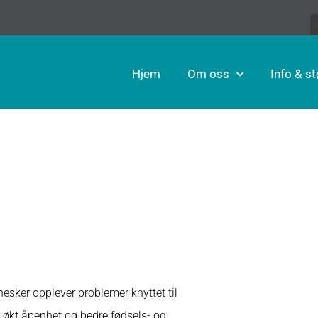
Hjem
Om oss
Info & st
sker opplever problemer knyttet til
or økt åpenhet og bedre fødsels- og