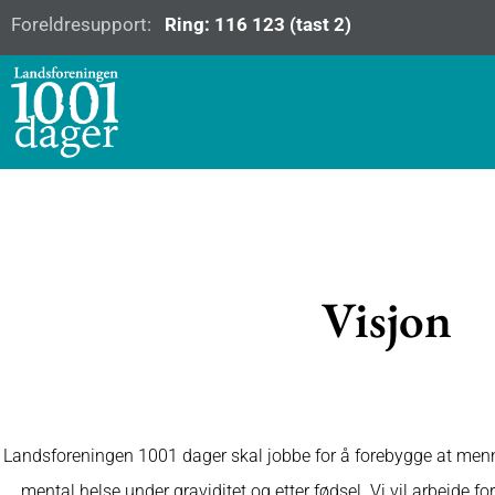
Foreldresupport:
Ring: 116 123 (tast 2)
Visjon
Landsforeningen 1001 dager skal jobbe for å forebygge at menne
mental helse under graviditet og etter fødsel. Vi vil arbeide f