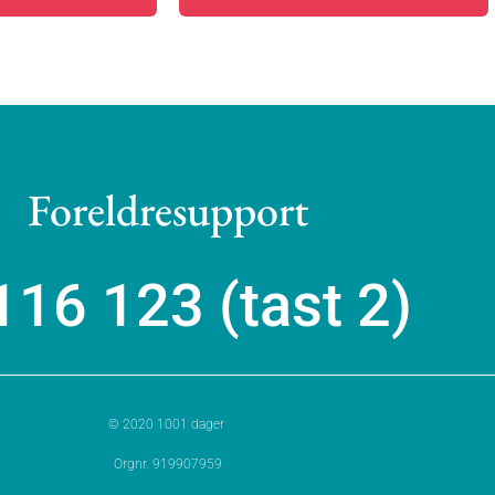
Foreldresupport
116 123 (tast 2)
© 2020 1001 dager
Orgnr. 919907959