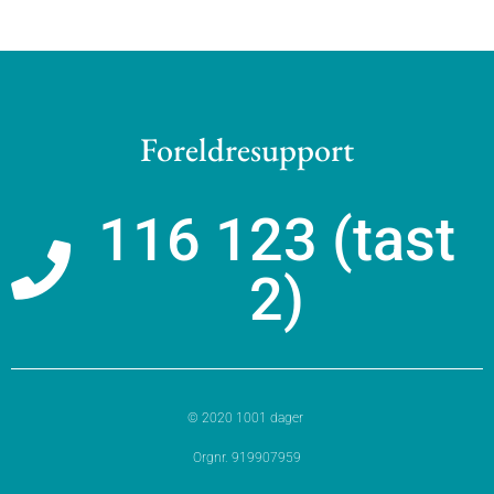
Foreldresupport
116 123 (tast
2)
© 2020 1001 dager
Orgnr. 919907959