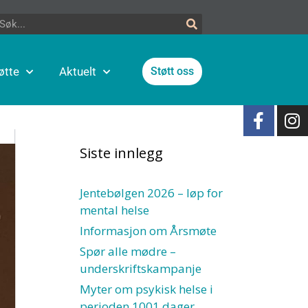
øtte
Aktuelt
Støtt oss
Siste innlegg
Jentebølgen 2026 – løp for
mental helse
Informasjon om Årsmøte
Spør alle mødre –
underskriftskampanje
Myter om psykisk helse i
perioden 1001 dager