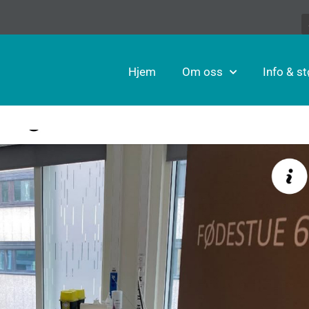
Hjem
Om oss
Info & st