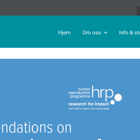
Hjem
Om oss
Info & st