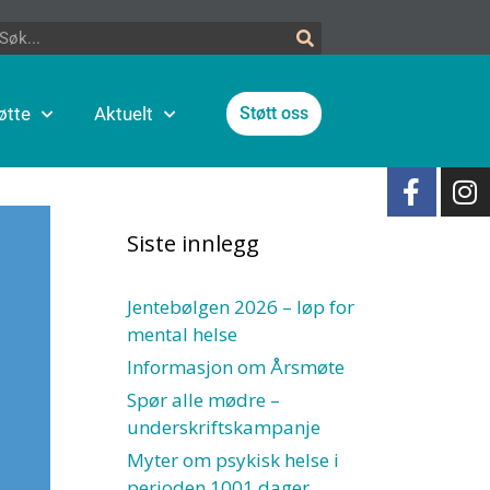
øtte
Aktuelt
Støtt oss
Siste innlegg
Jentebølgen 2026 – løp for
mental helse
Informasjon om Årsmøte
Spør alle mødre –
underskriftskampanje
Myter om psykisk helse i
perioden 1001 dager