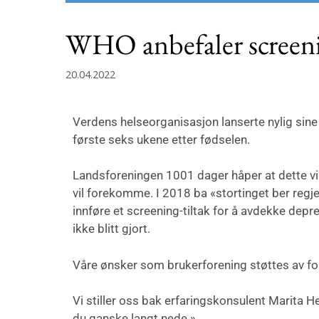
WHO anbefaler screenin
20.04.2022
Verdens helseorganisasjon lanserte nylig sine 
første seks ukene etter fødselen.
Landsforeningen 1001 dager håper at dette vil
vil forekomme. I 2018 ba «stortinget ber regje
innføre et screening-tiltak for å avdekke depre
ikke blitt gjort.
Våre ønsker som brukerforening støttes av for
Vi stiller oss bak erfaringskonsulent Marita Hel
du ganske langt nede.»