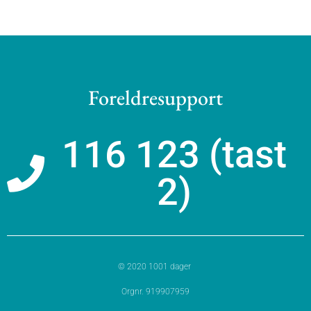
Foreldresupport
116 123 (tast
2)
© 2020 1001 dager
Orgnr. 919907959